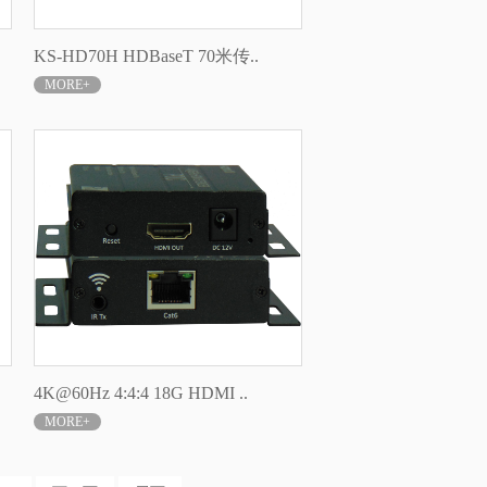
KS-HD70H HDBaseT 70米传..
MORE+
4K@60Hz 4:4:4 18G HDMI ..
MORE+