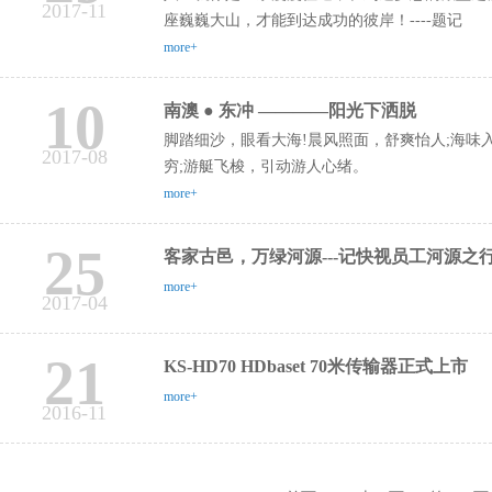
2017-11
座巍巍大山，才能到达成功的彼岸！----题记
more+
10
南澳 ● 东冲 ————阳光下洒脱
脚踏细沙，眼看大海!晨风照面，舒爽怡人;海
2017-08
穷;游艇飞梭，引动游人心绪。
more+
25
客家古邑，万绿河源---记快视员工河源之
more+
2017-04
21
KS-HD70 HDbaset 70米传输器正式上市
more+
2016-11