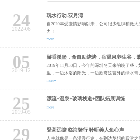
24
玩水行动-双月湾
自2020年受疫情影响以来，公司很少组织稍微
2022-08
力！
more+
05
游香溪堡，食自助烧烤，宿温泉养生谷，攀罗
2019年11月30日，今年的深圳冬天来的晚
2019-12
里，一边沐浴的阳光，一边欣赏这窗外的绿水青山
more+
25
漂流+温泉+玻璃栈道+团队拓展训练
more+
2019-05
29
登高远瞻 临海骑行 聆听美人鱼心声
人生就像是一条漫漫征途，在到达梦想的殿堂之