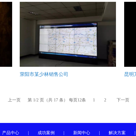
荥阳市某少林销售公司
昆明
上一页
第 1/2 页（共 17 条） 每页12条
1
2
下一页
产品中心
|
成功案例
|
新闻中心
|
解决方案