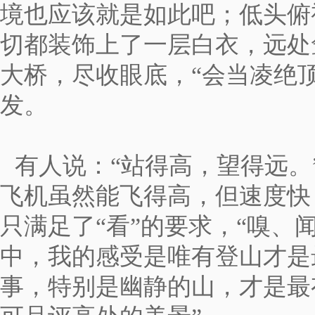
境
也
应该就是如此吧；
低头俯
切都装饰上了一层白衣，
远处
大桥，尽收眼底，
“会当凌绝
发。
有人说：
“
站得高，望得远。
飞机虽然能飞得高，但速度快
只满足了
“
看
”
的要求，
“
嗅、
中，我的感受是唯有登山才是
事，特别是幽静的山，才是最