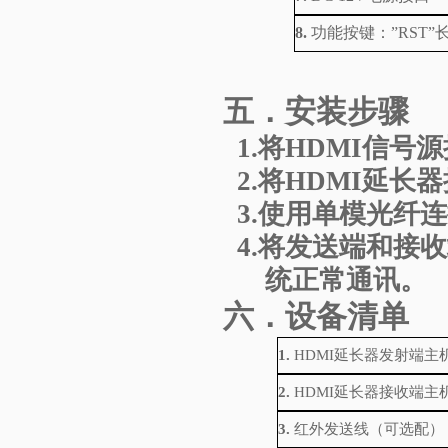
8.
功能按键：
”
RST
”
五．安装步骤
1.
将
HDMI信号
2.
将
HDMI延长
3.
使用单模光纤连
4.
将发送端和接收
统正常通讯。
六．设备清单
1.
HDMI延长器发射端主
2.
HDMI延长器接收端主
3.
红外发送线（可选配）