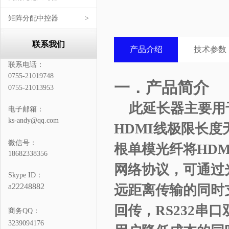
矩阵分配中控器
>
联系我们
产品介绍
技术参数
联系电话：
0755-21019748
一．
产品简介
0755-21013953
此
延长器
主要用
电子邮箱：
ks-andy@qq.com
HDMI线极限长
微信号：
根
单模光纤将
HDM
18682338356
网络协议，可通过
Skype ID：
a22248882
远距离传输的同时
回传，
RS232
商务QQ：
3239094176